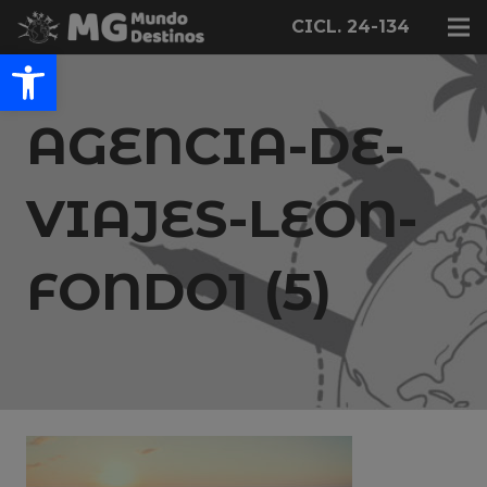
CICL. 24-134
Abrir barra de herramientas
AGENCIA-DE-
VIAJES-LEON-
FONDO1 (5)