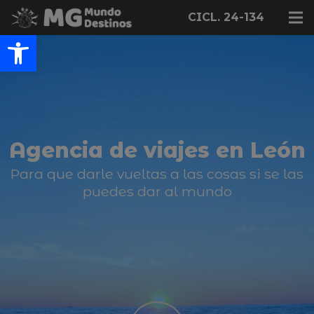
CICL. 24-134
Abrir barra de herramientas
Agencia de viajes en León
Para que darle vueltas a las cosas si se las
puedes dar al mundo