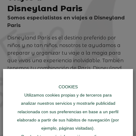
Disneyland Paris
Somos especialistas en viajes a Disneyland
Paris
Disneyland París es el destino preferido por
niños y no tan niños, nosotros te ayudamos a
preparar y organizar tu viaje a la magia para
que vivas una experiencia inolvidable. También
tenemos tu combinación de París, Disneyland
París para que tu viaje sea completo.
COOKIES
Utilizamos cookies propias y de terceros para
analizar nuestros servicios y mostrarle publicidad
relacionada con sus preferencias en base a un perfil
elaborado a partir de sus hábitos de navegación (por
ejemplo, páginas visitadas).