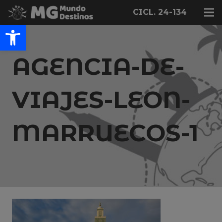
CICL. 24-134
Abrir barra de herramientas
AGENCIA-DE-
VIAJES-LEON-
MARRUECOS-1