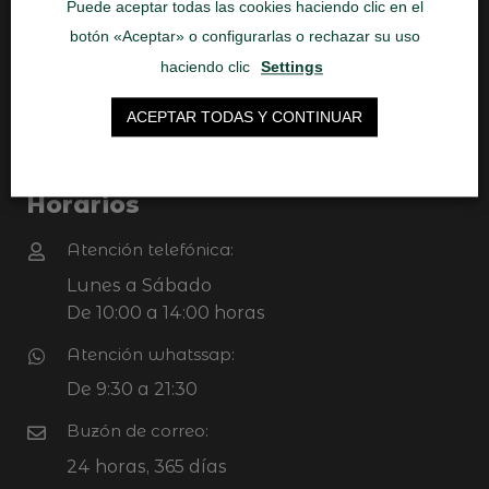
Aviso Legal
Puede aceptar todas las cookies haciendo clic en el
Política de Cookies
botón «Aceptar» o configurarlas o rechazar su uso
haciendo clic
Settings
Contacto
ACEPTAR TODAS Y CONTINUAR
Horarios
Atención telefónica:
Lunes a Sábado
De 10:00 a 14:00 horas
Atención whatssap:
De 9:30 a 21:30
Buzón de correo:
24 horas, 365 días